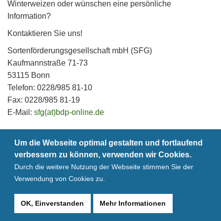
Winterweizen oder wünschen eine persönliche
Information?
Kontaktieren Sie uns!
Sortenförderungsgesellschaft mbH (SFG)
Kaufmannstraße 71-73
53115 Bonn
Telefon: 0228/985 81-10
Fax: 0228/985 81-19
E-Mail:
sfg(at)bdp-online.de
Um die Webseite optimal gestalten und fortlaufend
verbessern zu können, verwenden wir Cookies.
Impressum
Kontakt
Durch die weitere Nutzung der Webseite stimmen Sie der
Verwendung von Cookies zu.
Datenschutz
Links
OK, Einverstanden
Mehr Informationen